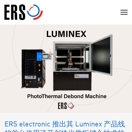
Skip
to
C
content
l
i
c
k
t
o
v
i
e
w
t
h
e
ERS electronic 推出其 Luminex 产品线
n