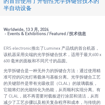
的首台使用了开创性光学拆键合技术的
a
v
半自动设备
i
g
a
Worldwide
13 3 月, 2024
t
Events & Exhibitions
/
Featured
/
技术信息
i
o
ERS electronic推出了Luminex 产品线的首台机器，
n
该机器采用尖端的光学拆键合技术，适用于最大600 x
600 毫米的面板和不同尺寸的晶圆。
光学拆键合是一种无外力的拆键合方法：通过使用精
准可控的闪光灯将载体与基板分离。光学拆键合工艺
的关键部件是带有光吸收层（CLAL）的玻璃载板，
它能将灯的光能转化为热能，从而顺利实现分离。有
了 CLAL，就不再需要对载板进行涂层和清洁，从而
减少了工艺步骤以及相关复杂程序和成本，与传统的