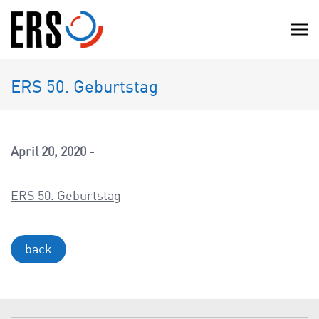
Skip
to
C
content
l
i
ERS 50. Geburtstag
c
k
t
o
April 20, 2020
v
i
ERS 50. Geburtstag
e
w
t
back
h
e
n