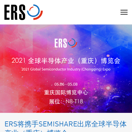
Skip
to
C
content
l
i
c
k
t
o
v
i
e
w
t
h
e
ERS将携手SEMISHARE出席全球半导体
n