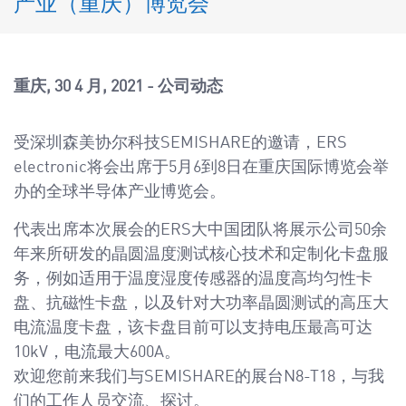
产业（重庆）博览会
a
v
i
g
重庆
30 4 月, 2021
公司动态
a
t
受深圳森美协尔科技SEMISHARE的邀请，ERS
i
electronic将会出席于5月6到8日在重庆国际博览会举
o
办的全球半导体产业博览会。
n
代表出席本次展会的ERS大中国团队将展示公司50余
年来所研发的晶圆温度测试核心技术和定制化卡盘服
务，例如适用于温度湿度传感器的温度高均匀性卡
盘、抗磁性卡盘，以及针对大功率晶圆测试的高压大
电流温度卡盘，该卡盘目前可以支持电压最高可达
10kV，电流最大600A。
欢迎您前来我们与SEMISHARE的展台N8-T18，与我
们的工作人员交流、探讨。