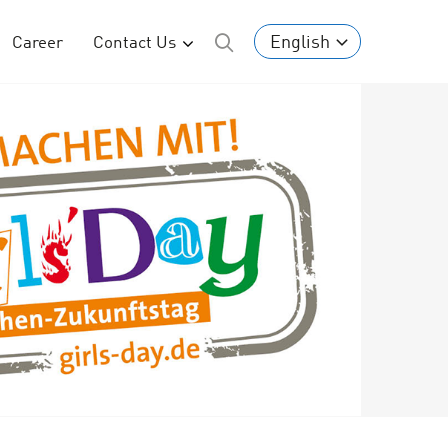
English
Career
Contact Us