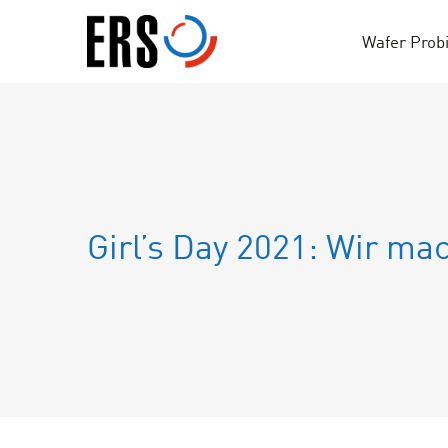
Skip
to
Wafer Prob
content
Girl’s Day 2021: Wir ma