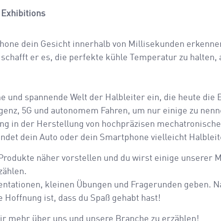
 Exhibitions
phone dein Gesicht innerhalb von Millisekunden erkenn
chafft er es, die perfekte kühle Temperatur zu halten, 
ne und spannende Welt der Halbleiter ein, die heute die
lligenz, 5G und autonomem Fahren, um nur einige zu nenn
ung in der Herstellung von hochpräzisen mechatronische
ndet dein Auto oder dein Smartphone vielleicht Halbleit
odukte näher vorstellen und du wirst einige unserer Mi
zählen.
entationen, kleinen Übungen und Fragerunden geben. Na
 Hoffnung ist, dass du Spaß gehabt hast!
 dir mehr über uns und unsere Branche zu erzählen!